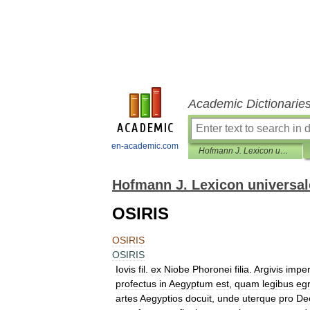
Academic Dictionarie
en-academic.com
Hofmann J. Lexicon universale
Hofmann J. Lexicon universal
OSIRIS
OSIRIS
OSIRIS
Iovis
fil
.
ex
Niobe
Phoronei
filia
.
Argivis
imper
profectus
in
Aegyptum
est
,
quam
legibus
egr
artes
Aegyptios
docuit
,
unde
uterque
pro
De