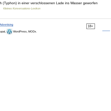
th (Typhon) in einer verschlossenen Lade ins Wasser geworfen
 …
Kleines Konversations-Lexikon
Advertising
18+
upal,
WordPress, MODx.