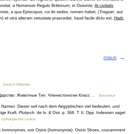
onstat
,
a
Nomenoio
Regulo
Brittonum
,
in
Osismiis:
At
civitatis
ensis
,
a
qua
Episcopus
,
cui
ibi
sedes
,
nomen
habet
, (
Treguer
,
aut
n
)
et
utra
alteram
vetustate
praecedat
,
haud
facile
dictu
est
,
Hadr
.
OSIUS
 …
Deutsch Wikipedia
 Царство: Животные Тип: Членистоногие Класс …
Википедия
§. Namen. Dieser soll nach dem Aegyptischen viel bedeuten, und
e Kraft. Plutarch. de Is. & Osir. p. 368. T. II. Opp. Indessen saget
 mythologisches Lexikon
es homonymes, voir Osiris (homonymie). Osiris Shoes, couramment