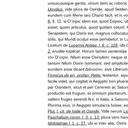
uniuscuiusque
gentis
,
virium
item
ac
roboris
Lloydius
.
vide
plura
de
Osiride
,
apud
Selden
eundem
cum
Mene
seu
Chano
facit
,
et
in
vo
6
.
§.
11
.
si
Ο῎σιρις
idem
est
,
quod
Σείριος
,
ut
esset
,
quam
articulus
,
quod
quidam
volunt:
Serapidem
,
qui
Osiris
est
,
magnus
collocatu
solis
,
qui
Mundi
oculus
esse
perhibetur
,
in
L
Licetum
de
Lucernis
Antiqq
.
l
.
6
.
c
.
118
.
ubi
2
.
erudite
explicat
.
Horum
tamen
sententiae
τὸν
Ο῎σιριν
,
Nilum
esse
Osirsdem:
neque
id
tantum
Nilum
Osirin
nominant
,
sed
simplicite
eundem
esse
dicant
Δ
ιόνυσον
,
sive
Liberum
Firmicus
de
err
.
profan
.
Relig
.
testantur
,
aq
facile
videt
,
qui
cogitat
in
Aegypto
non
pluer
per
Osiridem
,
sicut
et
per
Cererem
ac
Satu
productio
est
frugum
,
et
omnium
plantarum
saltem
fruges
serendi
Ars
,
in
Italia
,
a
Saturn
Plurima
eius
,
in
Aegypto
simulacra
fuisse
,
e
Plut
.
l
.
cit
.
de
Iside
et
Osiride
.
Vide
nerum
Li
Paschalium
coron
.
l
.
3
.
c
.
13
.
plura
vero
han
Idololatriae
l
.
1
.
c
.
27
.
ubi
ei
inter
alia
,
Osiris