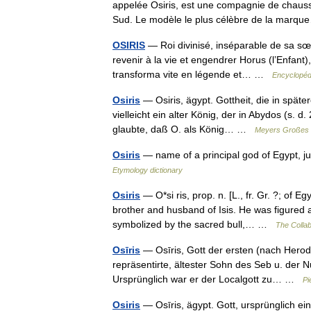
appelée Osiris, est une compagnie de chauss
Sud. Le modèle le plus célèbre de la mar
OSIRIS
— Roi divinisé, inséparable de sa sœur
revenir à la vie et engendrer Horus (l’Enfant),
transforma vite en légende et… …
Encyclopédi
Osiris
— Osiris, ägypt. Gottheit, die in späte
vielleicht ein alter König, der in Abydos (s. 
glaubte, daß O. als König… …
Meyers Großes 
Osiris
— name of a principal god of Egypt, j
Etymology dictionary
Osiris
— O*si ris, prop. n. [L., fr. Gr. ?; of Eg
brother and husband of Isis. He was figured
symbolized by the sacred bull,… …
The Collab
Osīris
— Osīris, Gott der ersten (nach Herodo
repräsentirte, ältester Sohn des Seb u. der N
Ursprünglich war er der Localgott zu… …
Pi
Osiris
— Osīris, ägypt. Gott, ursprünglich ei