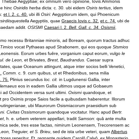
,
Thebae
Aegyptiae
;
ex
omnium
vero
opinione
,
Iovis
Ammonis
ae
hinc
Osiridis
herba
dicta:
c
.
30
.
ubi
eidem
Osiris
tertius
,
idem
s:
et
l
.
2
.
c
.
40
.
ubi
illi
Osiri:
Aegyptiorum
idem
,
qui
Phoenicum
sirdiisquestella
Aegyptiis
,
quae
Graecis
Iovis
c
.
32
.
et
c
.
74
.
ubi
de
uaedam
addit
.
OSISMI
Caesari
l
.
2
.
Bell
.
Gall
.
c
.
34
.
Osismii
,
timo
recessu
Britanniae
minoris
,
ad
Boream
,
quorum
tractus
adhuc
Timios
vocat
Pythaeas
apud
Strabonem
,
qui
eos
quoque
Stsmios
Leonensis
.
Eorum
urbes
fuêre
,
vorganium
caput
eorum
,
vulgo
le
ul
.
de
Leon
,
et
Brivates
,
Brest
,
Baudrandus
.
Caesar
supra
itates
,
quae
Oceanum
attingunt
,
atque
inter
socios
belli
Venetici
,
3
.
Comm
.
c
.
9
.
cum
quibus
,
ut
et
Rhedonibus
,
sena
milia
.
75
.
Plinius
secundus
loc
.
cit
.
in
Lugdunensi
Gallia
,
inter
olemaeus
eos
in
eadem
Gallia
ultimos
usque
ad
Gobaeum
i
ad
Occidentem
versa
sunt
ultimi
.
Oxismi
quandoque
,
et
t
pro
Oximis
prope
Saios
facile
a
quibusdam
haberentur
.
Illorum
utingerianae
,
ubi
Maurorum
Osismiacorum
praesidium
sub
ni
.
Civitas
Ossismorum
quandoque
vocitatur
.
Hanc
apud
Bertr
.
et
,
h
.
e
.
urbem
veterem
appellari
,
tradit
Samson
:
quâ
ante
multa
nica
sede
,
tres
esse
factas
,
nimirum
Leonensem
,
Trecorensem
ac
Leon
,
Treguier
,
et
S
.
Brieu
,
sed
de
ista
urbe
veteri
,
quam
Albertus
ctores
reperitur
.
Et
,
regnante
quidem
Carolô
Calvô
,
ex
Monasterio