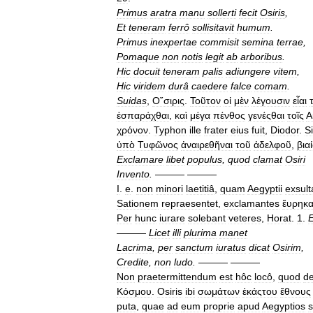
Primus
aratra
manu
sollerti
fecit
Osiris
,
Et
teneram
ferrô
sollisitavit
humum
.
Primus
inexpertae
commisit
semina
terrae
,
Pomaque
non
notis
legit
ab
arboribus
.
Hic
docuit
teneram
palis
adiungere
vitem
,
Hic
viridem
durâ
caedere
falce
comam
.
Suidas
,
Ο῎σιρις
.
Τοῦτον
οἱ
μὲν
λέγουσιν
εἶαι
ἐσπαράχθαι
,
καὶ
μέγα
πένθος
γενέςθαι
τοῖς
Α
χρόνον
.
Typhon
ille
frater
eius
fuit
,
Diodor
.
S
ὑπὸ
Τυφῶνος
ἀναιρεθῆναι
τοῦ
ἀδελφοῦ
,
βια
Exclamare
libet
populus
,
quod
clamat
Osiri
Invento
.
——— ———
I
.
e
.
non
minori
laetitiâ
,
quam
Aegyptii
exsult
Sationem
repraesentet
,
exclamantes
ἕυρηκα
Per
hunc
iurare
solebant
veteres
,
Horat
.
1
.
———
Licet
illi
plurima
manet
Lacrima
,
per
sanctum
iuratus
dicat
Osirim
,
Credite
,
non
ludo
.
——— ———
Non
praetermittendum
est
hôc
locô
,
quod
d
Κόσμου
.
Osiris
ibi
σωμάτων
ἑκάςτου
ἔθνους
puta
,
quae
ad
eum
proprie
apud
Aegyptios
s