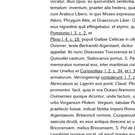
vocatur
,
illius
opus
,
ex
quorundam
sententia
templum:
inventum
,
praeter
alia
hedera
,
qu
cum
Arabico
Libero
,
in
quo
Moses
expressu
Adoni
,
Phrygum
Attis
,
et
Graecorum
Liber:
O
eius
nigredine
quâ
effingebatur
,
et
etymo
,
q
Pomponio
l
.
3
.
c
.
2
.
et
Plinio
l
.
4
.
c
.
18
.
populi
Galliae
Celticae
in
ul
Osismer
,
teste
Bertrandô
Argentaeô
,
dicitur
.
appellat
.
Ibi
nunc
Dioeceses
Trecorensis
et
Quioudet
castrum
,
Staliocanus
portus
,
S
.
Pa
memoratus
numerat
eos
,
inter
maritimas
civ
inter
Unellos
et
Curiosolitas
,
l
.
2
.
c
.
34
.
et
l
.
armatorum
,
Vercingetorigi
contulerunt
,
l
.
7
.
c
Abrincatuos
ac
Ligerim
eos
ponit
;
Claud
.
Pt
promontor
.
facit
,
quia
in
ora
Oceani
Aremoric
Oximenses
quoque
dicuntur
;
unde
factum
,
u
urbs
Vorganium
Ptolem
.
Vorgium
,
tabulae
Pe
praefecto
fuisse
,
indicat
Notitia
Imperii
Roma
Argentaeum
,
Britannicô
nomine
,
Cozqueoud
saecula
dirutâ
,
ex
eius
antiqua
dioecesi
ac
u
Bricorensem
,
melius
Briocensem
,
S
.
Pol
de
Lexobiam
quoque
vocat
,
nil
apud
graves
au