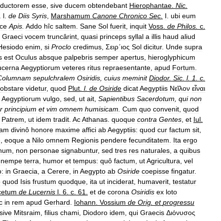
ductorem
esse
,
sive
ducem
obtendebant
Hierophantae
.
Nic
.
.
l
.
de
Diis
Syris
,
Marshamum
Canone
Chronico
Sec
.
I
.
ubi
eum
ce
Apis
.
Addo
hîc
saltem
.
Sane
Sol
fuerit
,
inquit
Voss
.
de
Philos
.
c
.
Graeci
vocem
truncârint
,
quasi
princeps
syllal
a
illis
haud
aliud
Hesiodo
enim
,
si
Proclo
credimus
,
Σειρ´ιος
Sol
dicitur
.
Unde
supra
s
est
Oculus
absque
palpebris
semper
apertus
,
hieroglyphicum
ucerna
Aegyptiorum
veteres
ritus
repraesentante
,
apud
Fortum
.
Columnam
sepulchralem
Osiridis
,
cuius
meminit
Diodor
.
Sic
.
l
.
1
.
c
.
obstare
videtur
,
quod
Plut
.
l
.
de
Osiride
dicat
Aegyptiis
Νεῖλον
εἶναι
.
Aegyptiorum
vulgo
,
sed
,
ut
ait
,
Sapientibus
Sacerdotum
,
qui
non
r
principium
et
vim
omnem
humisicam
.
Cum
quo
convenit
,
quod
Patrem
,
ut
idem
tradit
.
Ac
Athanas
.
quoque
contra
Gentes
,
et
Iul
.
uam
divinô
honore
maxime
affici
ab
Aegyptiis:
quod
cur
factum
sit
,
e
,
eoque
a
Nilo
omnem
Regionis
pendere
fecunditatem
.
Ita
ergo
rnum
,
non
personae
signabuntur
,
sed
tres
res
naturales
,
a
quibus
,
nempe
terra
,
humor
et
tempus:
quô
factum
,
ut
Agricultura
,
vel
o:
in
Graecia
,
a
Cerere
,
in
Aegypto
ab
Osiride
coepisse
fingatur
.
o
quod
Isis
frustum
quodque
,
ita
ut
inciderat
,
humaverit
,
testatur
cetum
de
Lucernis
l
.
6
.
c
.
61
.
et
de
corona
Osiridis
ex
loto
c
in
rem
apud
Gerhard
.
Iohann
.
Vossium
de
Orig
.
et
progressu
sive
Mitsraim
,
filius
chami
,
Diodoro
idem
,
qui
Graecis
Δ
ιόνυσος