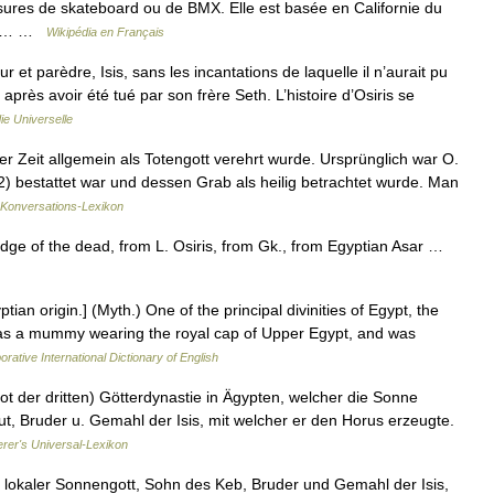
ures de skateboard ou de BMX. Elle est basée en Californie du
que… …
Wikipédia en Français
 et parèdre, Isis, sans les incantations de laquelle il n’aurait pu
 après avoir été tué par son frère Seth. L’histoire d’Osiris se
e Universelle
rer Zeit allgemein als Totengott verehrt wurde. Ursprünglich war O.
d. 2) bestattet war und dessen Grab als heilig betrachtet wurde. Man
Konversations-Lexikon
udge of the dead, from L. Osiris, from Gk., from Egyptian Asar …
yptian origin.] (Myth.) One of the principal divinities of Egypt, the
 as a mummy wearing the royal cap of Upper Egypt, and was
orative International Dictionary of English
t der dritten) Götterdynastie in Ägypten, welcher die Sonne
ut, Bruder u. Gemahl der Isis, mit welcher er den Horus erzeugte.
erer's Universal-Lexikon
n lokaler Sonnengott, Sohn des Keb, Bruder und Gemahl der Isis,