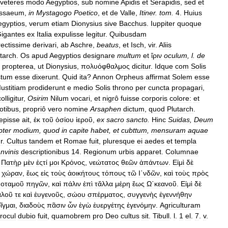
veteres
modo
Aegyptios
,
sub
nomine
Apidis
et
Serapidis
,
sed
et
ssaeum
,
in
Mystagogo
Poetico
,
et
de
Valle
,
Itiner
.
tom
.
4
.
Huius
egyptios
,
verum
etiam
Dionysius
sive
Bacchus
.
Iuppiter
quoque
igantes
ex
Italia
expulisse
legitur
.
Quibusdam
rectissime
derivari
,
ab
Aschre
,
beatus
,
et
Isch
,
vir
.
Aliis
tarch
.
Os
apud
Aegyptios
designare
multum
et
ἴριν
oculum
,
l
.
de
propterea
,
ut
Dionysius
,
πολυόφθαλμος
dicitur
.
Idque
com
Solis
stum
esse
dixerunt
.
Quid
ita
?
Annon
Orpheus
affirmat
Solem
esse
Iustitiam
prodiderunt
e
medio
Solis
throno
per
cuncta
propagari
,
colligitur
,
Osirim
Nilum
vocari
,
et
nigrô
fuisse
corporis
colore:
et
otibus
,
propriô
vero
nomine
Arsaphen
dictum
,
quod
Plutarch
.
episse
ait
,
ἐκ
τοῦ
ὁσίου
ἱεροῦ
,
ex
sacro
sancto
.
Hinc
Suidas
,
Deum
pter
modium
,
quod
in
capite
habet
,
et
cubttum
,
mensuram
aquae
r
.
Cultus
tandem
et
Romae
fuit
,
pluresque
ei
aedes
et
templa
nvinis
descriptionibus
14
.
Regionum
urbis
apparet
.
Columnae
Πατὴρ
μὲν
ἐςτί
μοι
Κρόνος
,
νεώτατος
θεῶν
ἁπάντων
.
Εἰμὶ
δὲ
χώραν
,
ἕως
εἰς
τοὺς
ἀοικήτους
τόπους
τῶ
Ι᾿νδῶν
,
καὶ
τοὺς
πρὸς
οταμοῦ
πηγῶν
,
καὶ
πάλιν
ἐπὶ
τἄλλα
μέρη
ἕως
Ω᾿κεανοῦ
.
Εἰμὶ
δὲ
αλοῦ
τε
καὶ
ἐυγενοῦς
,
σώου
σπέρματος
,
συγγενὴς
ἐγεννήθην
ῖγμαι
,
διαδοὺς
πᾶσιν
ὧν
ἐγὼ
ἐυεργέτης
ἐγενόμην
.
Agriculturam
rocul
dubio
fuit
,
quamobrem
pro
Deo
cultus
sit
.
Tibull
.
l
.
1
el
.
7
.
v
.