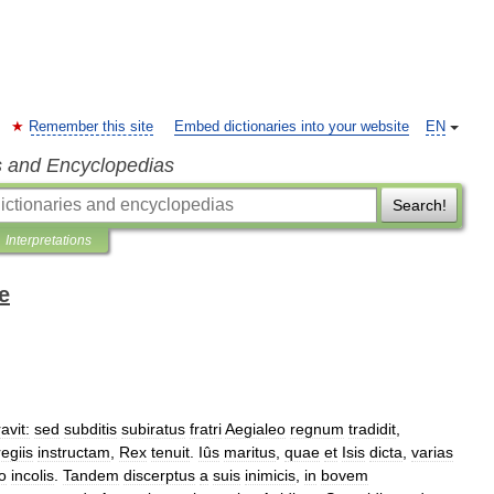
Remember this site
Embed dictionaries into your website
EN
s and Encyclopedias
Search!
Interpretations
e
avit:
sed
subditis
subiratus
fratri
Aegialeo
regnum
tradidit
,
egiis
instructam
,
Rex
tenuit
.
Iûs
maritus
,
quae
et
Isis
dicta
,
varias
o
incolis
.
Tandem
discerptus
a
suis
inimicis
,
in
bovem