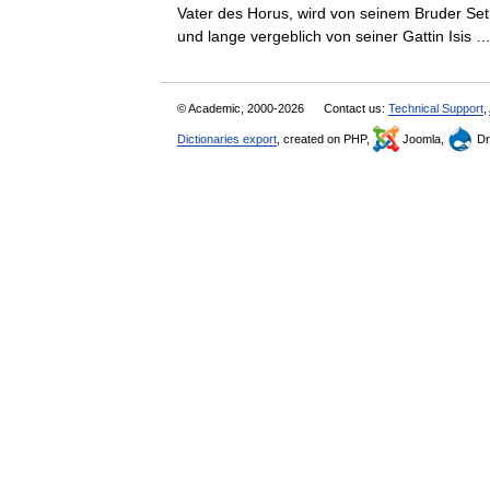
Vater des Horus, wird von seinem Bruder Se
und lange vergeblich von seiner Gattin Isis
© Academic, 2000-2026
Contact us:
Technical Support
,
Dictionaries export
, created on PHP,
Joomla,
Dr