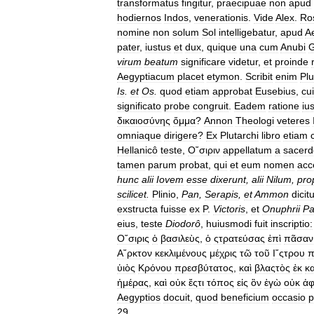
transformatus
fingitur
,
praecipuae
non
apud
hodiernos
Indos
,
venerationis
.
Vide
Alex
.
Ro
nomine
non
solum
Sol
intelligebatur
,
apud
A
pater
,
iustus
et
dux
,
quique
una
cum
Anubi
G
virum
beatum
significare
videtur
,
et
proinde
Aegyptiacum
placet
etymon
.
Scribit
enim
Plu
Is
.
et
Os
.
quod
etiam
approbat
Eusebius
,
cui
significato
probe
congruit
.
Eadem
ratione
iu
δικαιοσύνης
ὄμμα
?
Annon
Theologi
veteres
omniaque
dirigere
?
Ex
Plutarchi
libro
etiam
Hellanicô
teste
,
Ο῎σιριν
appellatum
a
sacerd
tamen
parum
probat
,
qui
et
eum
nomen
acc
hunc
alii
Iovem
esse
dixerunt
,
alii
Nilum
,
pro
scilicet
.
Plinio
,
Pan
,
Serapis
,
et
Ammon
dicitu
exstructa
fuisse
ex
P
.
Victoris
,
et
Onuphrii
Pa
eius
,
teste
Diodorô
,
huiusmodi
fuit
inscriptio:
Ο῎σιρις
ὁ
βασιλεὺς
,
ὁ
ςτρατεύσας
ἐπὶ
πᾶσαν
Α῎ρκτον
κεκλιμένους
μέχρις
τῶ
τοῦ
Ι῎ςτρου
π
ὑιὸς
Κρόνου
πρεσβύτατος
,
καὶ
βλαςτὸς
ἐκ
κ
ἡμέρας
,
καὶ
οὐκ
ἔςτι
τόπος
εἰς
ὃν
ἐγὼ
οὐκ
ἀφ
Aegyptios
docuit
,
quod
beneficium
occasio
p
29
.