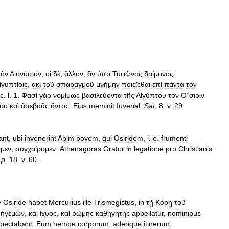
τὸν
Δ
ιονύσιον
,
οἱ
δὲ
,
ἄλλον
,
ὃν
ὑπὸ
Τυφῶνος
δαίμονος
ἰγυπτίοις
,
ακὶ
τοῦ
σπαραγμοῦ
μνήμην
ποιεῖςθαι
ἐπὶ
πάντα
τὸν
ic
.
l
.
1
.
Φασὶ
γὰρ
νομίμως
βασιλεύοντα
τῆς
Αἰγύπτου
τὸν
Ο῎σιριν
ίου
καὶ
ἀσεβοῦς
ὄντος
.
Eius
meminit
Iuvenal
.
Sat
.
8
.
v
.
29
.
ant
,
ubi
invenerint
Apim
bovem
,
qui
Osiridem
,
i
.
e
.
frumenti
μεν
,
συγχαίρομεν
.
Athenagoras
Orator
in
legatione
pro
Christianis
.
Ep
.
18
.
v
.
60
.
e
Osiride
habet
Mercurius
ille
Trismegistus
,
in
τῇ
Κόρῃ
τοῦ
ἡγεμὼν
,
καὶ
ἰχύος
,
καὶ
ῥώμης
καθηγητὴς
appellatur
,
nominibus
pectabant
.
Eum
nempe
corporum
,
adeoque
itinerum
,